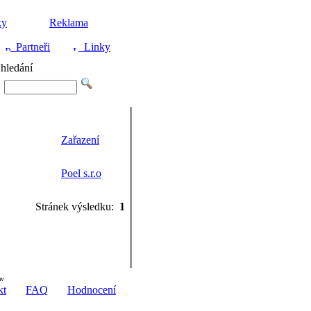
ky
Reklama
Partneři
Linky
hledání
Zařazení
Poel s.r.o
Stránek výsledku:
1
av
kt
FAQ
Hodnocení