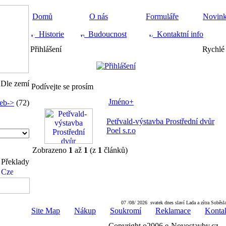
Domů
O nás
Formuláře
Novin
Historie
Budoucnost
Kontaktní info
Přihlášení
Rychlé 
Dle zemí
Podívejte se prosím
Jméno+
eb->
(72)
Petřvald-výstavba Prostřední dvůr
Poel s.r.o
Zobrazeno
1
až
1
(z
1
článků)
Překlady
07 /08/ 2026 svatek dnes slaví Lada a zítra Soběsl
Site Map
Nákup
Soukromí
Reklamace
Konta
Copyright o2006 e-Novostavby.cz