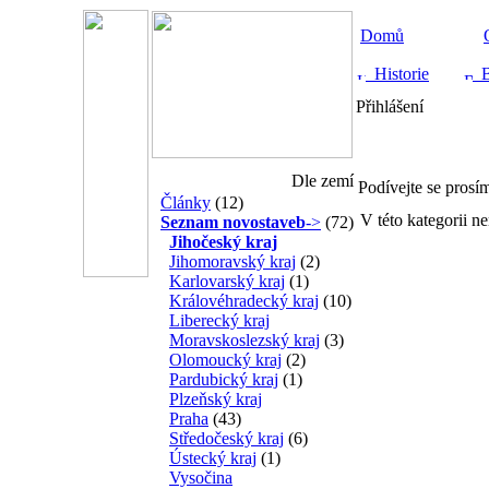
Domů
Historie
B
Přihlášení
Dle zemí
Podívejte se prosí
Články
(12)
V této kategorii ne
Seznam novostaveb
->
(72)
Jihočeský kraj
Jihomoravský kraj
(2)
Karlovarský kraj
(1)
Královéhradecký kraj
(10)
Liberecký kraj
Moravskoslezský kraj
(3)
Olomoucký kraj
(2)
Pardubický kraj
(1)
Plzeňský kraj
Praha
(43)
Středočeský kraj
(6)
Ústecký kraj
(1)
Vysočina