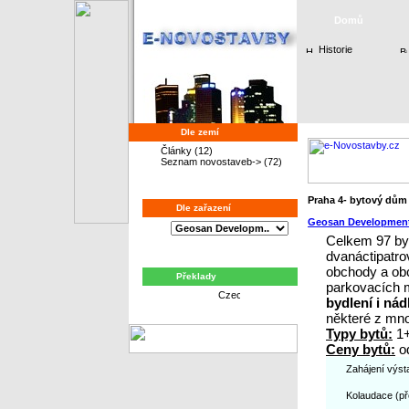
Domů
Historie
Dle zemí
Články
(12)
Seznam novostaveb->
(72)
Praha 4- bytový dům
Dle zařazení
Geosan Developmen
Celkem 97 byt
dvanáctipatr
obchody a obc
Překlady
parkovacích 
bydlení i ná
některé z mn
Typy bytů:
1+
Ceny bytů:
od
Zahájení výst
Kolaudace (př