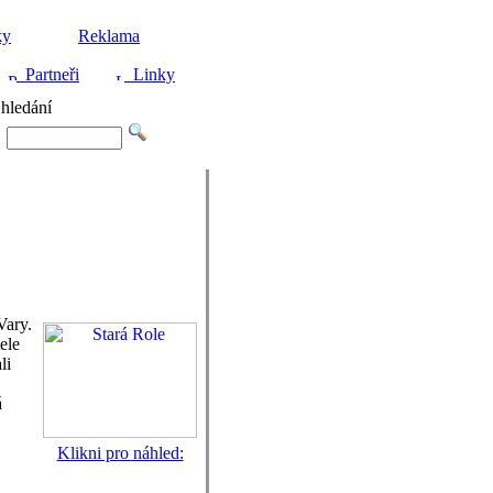
ky
Reklama
Partneři
Linky
hledání
Vary.
ele
li
á
Klikni pro náhled: