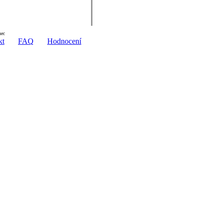
nec
kt
FAQ
Hodnocení