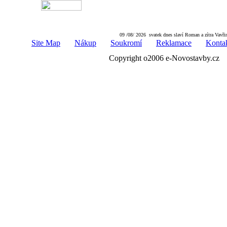
09 /08/ 2026 svatek dnes slaví Roman a zítra Vavři
Site Map
Nákup
Soukromí
Reklamace
Konta
Copyright o2006 e-Novostavby.cz